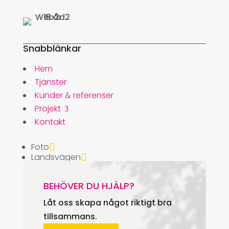
Snabblänkar
Hem
Tjänster
Kunder & referenser
Projekt
3
Kontakt
Dockan Marina
Forsbergs Optik
Foto

Fönsterfabriken
Landsvägen

Kustvind
Rexis Ögoncentrum
BEHÖVER DU HJÄLP?
Swedencare
Låt oss skapa något riktigt bra
tillsammans.