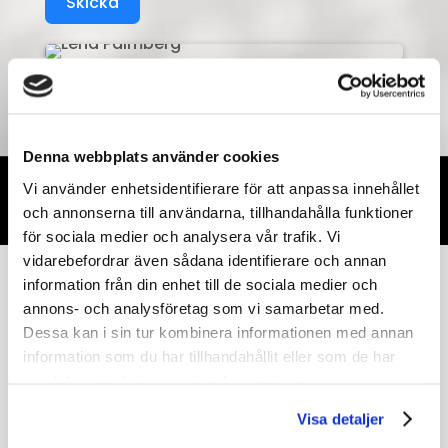
Skicka
Lena Palmberg
Denna webbplats använder cookies
Vi använder enhetsidentifierare för att anpassa innehållet

Ha en kreativ dag!
och annonserna till användarna, tillhandahålla funktioner
för sociala medier och analysera vår trafik. Vi
vidarebefordrar även sådana identifierare och annan
information från din enhet till de sociala medier och
annons- och analysföretag som vi samarbetar med.
Web2d2
Dessa kan i sin tur kombinera informationen med annan
information som du har tillhandahållit eller som de har
God grafisk design stärker varumärket.
samlat in när du har använt deras tjänster.
Jag hjälper dig med att skapa den bästa
visuella presentationen av ditt företag.
Visa detaljer